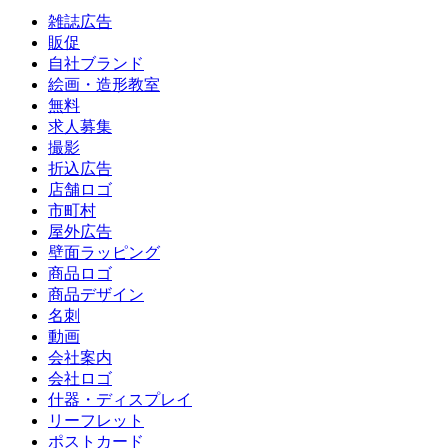
雑誌広告
販促
自社ブランド
絵画・造形教室
無料
求人募集
撮影
折込広告
店舗ロゴ
市町村
屋外広告
壁面ラッピング
商品ロゴ
商品デザイン
名刺
動画
会社案内
会社ロゴ
什器・ディスプレイ
リーフレット
ポストカード