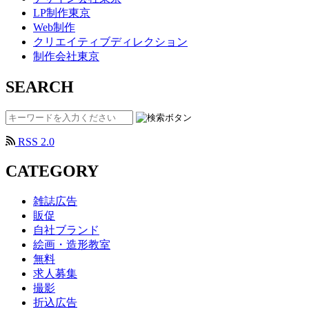
LP制作東京
Web制作
クリエイティブディレクション
制作会社東京
SEARCH
RSS 2.0
CATEGORY
雑誌広告
販促
自社ブランド
絵画・造形教室
無料
求人募集
撮影
折込広告